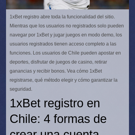
1xBet registro abre toda la funcionalidad del sitio.
Mientras que los usuarios no registrados solo pueden
navegar por 1xBet y jugar juegos en modo demo, los
usuarios registrados tienen acceso completo a las
funciones. Los usuarios de Chile pueden apostar en
deportes, disfrutar de juegos de casino, retirar
ganancias y recibir bonos. Vea cómo 1xBet
registrarse, qué método elegir y cómo garantizar la
seguridad.
1xBet registro en
Chile: 4 formas de
crear una cuenta