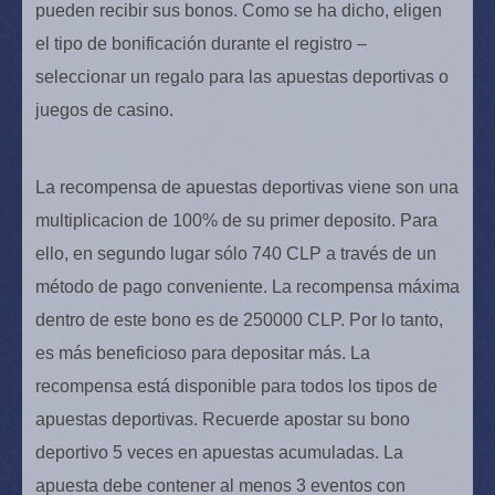
pueden recibir sus bonos. Como se ha dicho, eligen
el tipo de bonificación durante el registro –
seleccionar un regalo para las apuestas deportivas o
juegos de casino.
La recompensa de apuestas deportivas viene son una
multiplicacion de 100% de su primer deposito. Para
ello, en segundo lugar sólo 740 CLP a través de un
método de pago conveniente. La recompensa máxima
dentro de este bono es de 250000 CLP. Por lo tanto,
es más beneficioso para depositar más. La
recompensa está disponible para todos los tipos de
apuestas deportivas. Recuerde apostar su bono
deportivo 5 veces en apuestas acumuladas. La
apuesta debe contener al menos 3 eventos con