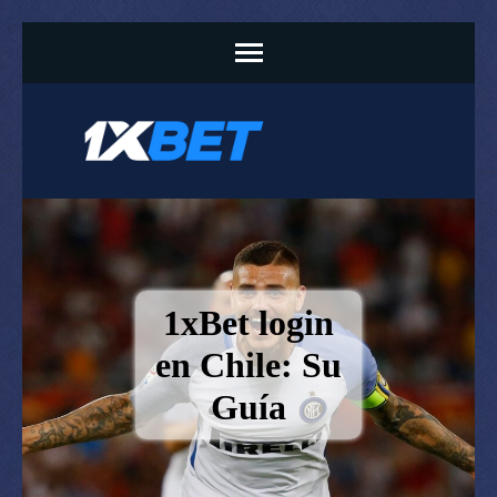
Skip
to
content
(Press
Enter)
1xBet login
en Chile: Su
Guía