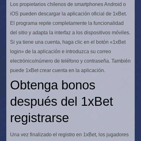
Los propietarios chilenos de smartphones Android o
iOS pueden descargar la aplicación oficial de 1xBet.
El programa repite completamente la funcionalidad
del sitio y adapta la interfaz a los dispositivos móviles.
Si ya tiene una cuenta, haga clic en el botón «1xBet
login» de la aplicación e introduzca su correo
electrónico/número de teléfono y contraseña. También
puede 1xBet crear cuenta en la aplicación.
Obtenga bonos
después del 1xBet
registrarse
Una vez finalizado el registro en 1xBet, los jugadores