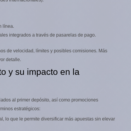
 línea.
les integrados a través de pasarelas de pago.
nos de velocidad, límites y posibles comisiones. Más
r detalle.
o y su impacto en la
lados al primer depósito, así como promociones
rminos estratégicos:
 lo que le permite diversificar más apuestas sin elevar