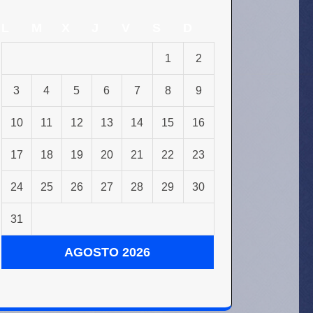
L
M
X
J
V
S
D
1
2
3
4
5
6
7
8
9
10
11
12
13
14
15
16
17
18
19
20
21
22
23
24
25
26
27
28
29
30
31
AGOSTO 2026