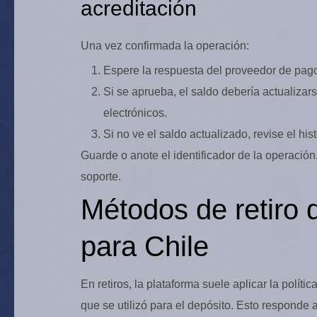
acreditación
Una vez confirmada la operación:
Espere la respuesta del proveedor de pago
Si se aprueba, el saldo debería actualizar
electrónicos.
Si no ve el saldo actualizado, revise el hi
Guarde o anote el identificador de la operación,
soporte.
Métodos de retiro 
para Chile
En retiros, la plataforma suele aplicar la polít
que se utilizó para el depósito. Esto responde