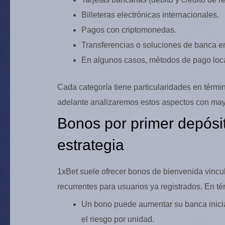
Billeteras electrónicas internacionales.
Pagos con criptomonedas.
Transferencias o soluciones de banca en
En algunos casos, métodos de pago loca
Cada categoría tiene particularidades en térmi
adelante analizaremos estos aspectos con mayo
Bonos por primer depósit
estrategia
1xBet suele ofrecer bonos de bienvenida vincu
recurrentes para usuarios ya registrados. En té
Un bono puede aumentar su banca inicial,
el riesgo por unidad.